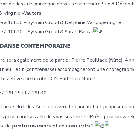
croisée des arts qui risque de vous surprendre !· Le 3 Décem
& Virginie Wauters
re à 18h30 – Sylvain Groud & Delphine Vanpoperinghe
e à 16h30 – Sylvain Groud & Sarah Pascal
𝗗𝗔𝗡𝗦𝗘 𝗖𝗢𝗡𝗧𝗘𝗠𝗣𝗢𝗥𝗔𝗜𝗡𝗘
e sera également de la partie : Pierre Pouillade (flûte), An
thieu Petit (contrebasse) accompagneront une chorégraphi
les élèves de l’école CCN Ballet du Nord !·
 à 19h15 et à 19h40-
aque Nuit des Arts, on ouvre le bar/cafet’ et proposons no
es gourmandises afin de vous sustenter !Prêts pour un wee
𝗻𝘀, de 𝗽𝗲𝗿𝗳𝗼𝗿𝗺𝗮𝗻𝗰𝗲𝘀 et de 𝗰𝗼𝗻𝗰𝗲𝗿𝘁𝘀 ?