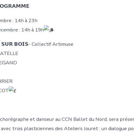
𝗢𝗚𝗥𝗔𝗠𝗠𝗘
mbre : 14h à 23h
cembre : 14h à 19h
𝗘 𝗦𝗨𝗥 𝗕𝗢𝗜𝗦- Collectif Artimuse
 CATELLE
DEGAND
RRIER
ICOT
 chorégraphe et danseur au CCN Ballet du Nord, sera prése
avec trois plasticiennes des Ateliers Jouret : un dialogue p