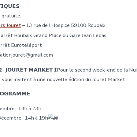
𝗜𝗤𝗨𝗘𝗦
 gratuite.
ers Jouret
– 13 rue de l’Hospice 59100 Roubaix
 arrêt Roubaix Grand Place ou Gare Jean Lebas
arrêt Eurotéléport
tionjouret@gmail.com
𝟮- 𝗝𝗢𝗨𝗥𝗘𝗧 𝗠𝗔𝗥𝗞𝗘𝗧 𝗜Pour le second week-end de la Nu
 vous invitent à une nouvelle édition du Jouret Market !
𝗢𝗚𝗥𝗔𝗠𝗠𝗘
embre : 14h à 23h
écembre : 14h à 19h
