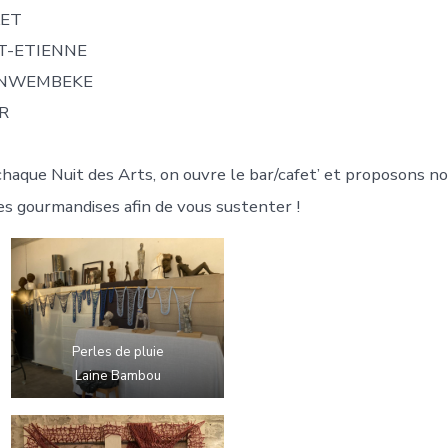
LET
INT-ETIENNE
VANWEMBEKE
R
aque Nuit des Arts, on ouvre le bar/cafet’ et proposons no
es gourmandises afin de vous sustenter !
Perles de pluie
Laine Bambou