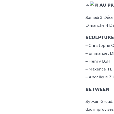
➜
𝗔𝗨 𝗣
Samedi 3 Déce
Dimanche 4 Dé
𝗦𝗖𝗨𝗟𝗣𝗧𝗨𝗥
– Christophe
– Emmanuel 
– Henry LGH
– Maxence TE
– Angélique Z
𝗕𝗘𝗧𝗪𝗘𝗘𝗡
Sylvain Groud,
duo improvisés 