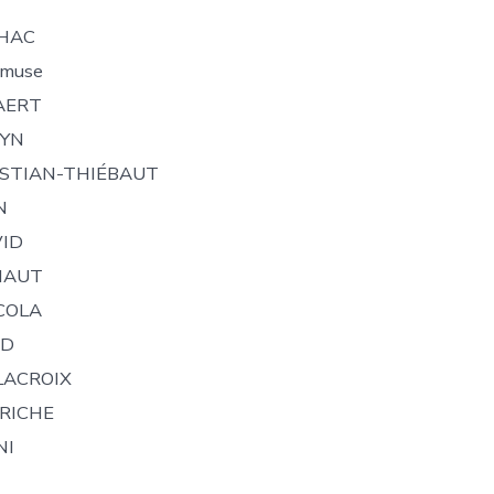
LHAC
timuse
AERT
RYN
RISTIAN-THIÉBAUT
N
VID
AHAUT
CCOLA
RD
 LACROIX
ERICHE
NI