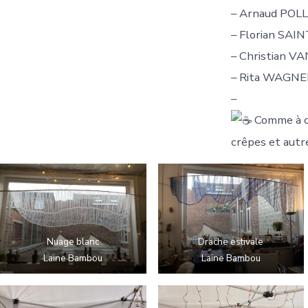
– Arnaud POL
– Florian SA
– Christian 
– Rita WAGNE
–
Comme à ch
crêpes et autr
Nuage blanc
Drache estivale
Laine Bambou
Laine Bambou