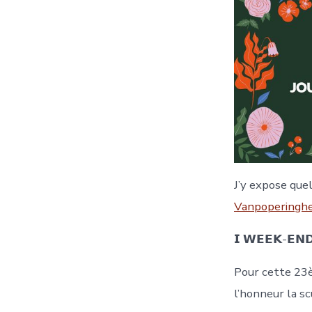
J’y expose que
Vanpoperinghe
𝗜 𝗪𝗘𝗘𝗞-𝗘𝗡𝗗
Pour cette 23
l’honneur la sc