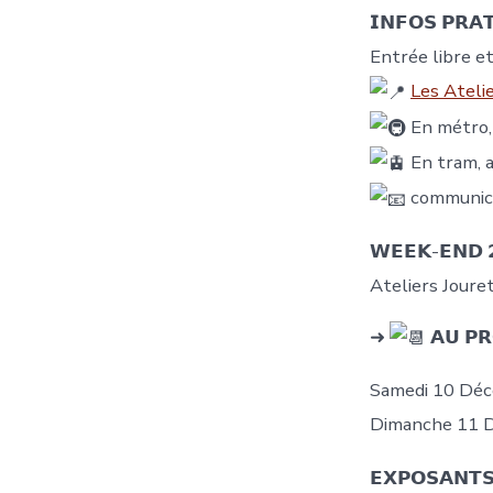
𝗜𝗡𝗙𝗢𝗦 𝗣𝗥𝗔
Entrée libre et
Les Ateli
En métro,
En tram, 
communica
𝗪𝗘𝗘𝗞-𝗘𝗡𝗗 
Ateliers Jouret
➜
𝗔𝗨 𝗣
Samedi 10 Déc
Dimanche 11 D
𝗘𝗫𝗣𝗢𝗦𝗔𝗡𝗧