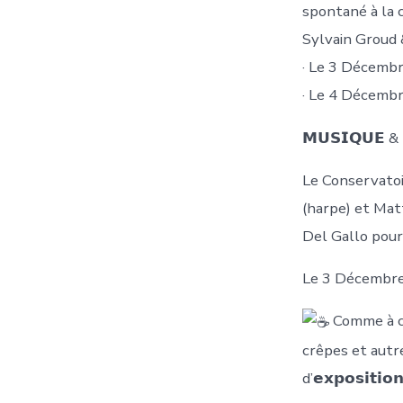
spontané à la 
Sylvain Groud 
· Le 3 Décemb
· Le 4 Décembr
𝗠𝗨𝗦𝗜𝗤𝗨𝗘 & 
Le Conservatoir
(harpe) et Mat
Del Gallo pour 
Le 3 Décembre
Comme à ch
crêpes et autr
d’𝗲𝘅𝗽𝗼𝘀𝗶𝘁𝗶𝗼