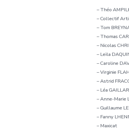
– Théo AMPI
– Collectif Ar
– Tom BREYN
– Thomas CA
– Nicolas CH
– Leïla DAQUI
– Caroline DA
– Virginie FL
– Astrid FRA
– Léa GAILLA
– Anne-Marie
– Guillaume L
– Fanny LHEN
– Maxicat