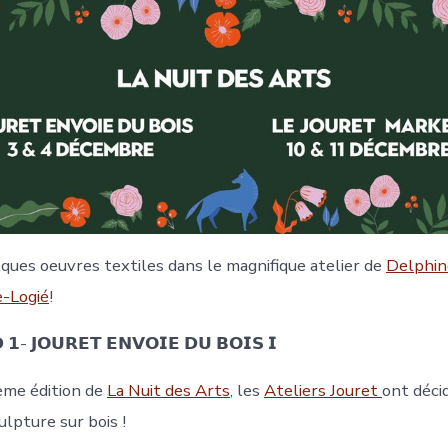
lques oeuvres textiles dans le magnifique atelier de
Delphin
-Logié
!
 𝟭- 𝗝𝗢𝗨𝗥𝗘𝗧 𝗘𝗡𝗩𝗢𝗜𝗘 𝗗𝗨 𝗕𝗢𝗜𝗦 𝗜
ème édition de
La Nuit des Arts
, les
Ateliers Jouret
ont déci
ulpture sur bois !